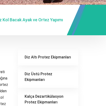
z Kol Bacak Ayak ve Ortez Yapımı
Diz Altı Protez Ekipmanları
ati
Diz Üstü Protez
ığına
Ekipmanları
 ortez
elden
Kalça Dezartikülasyon
kol
Protez Ekipmanları
otez