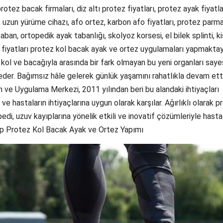
rotez bacak firmaları, diz altı protez fiyatları, protez ayak fiyatla
, uzun yürüme cihazı, afo ortez, karbon afo fiyatları, protez parm
aban, ortopedik ayak tabanlığı, skolyoz korsesi, el bilek splinti, ki
zi fiyatları protez kol bacak ayak ve ortez uygulamaları yapmaktay
i kol ve bacağıyla arasında bir fark olmayan bu yeni organları say
eder. Bağımsız hâle gelerek günlük yaşamını rahatlıkla devam ettir
ve Uygulama Merkezi, 2011 yılından beri bu alandaki ihtiyaçları
 ve hastaların ihtiyaçlarına uygun olarak karşılar. Ağırlıklı olarak p
i, uzuv kayıplarına yönelik etkili ve inovatif çözümleriyle hasta
güp Protez Kol Bacak Ayak ve Ortez Yapımı