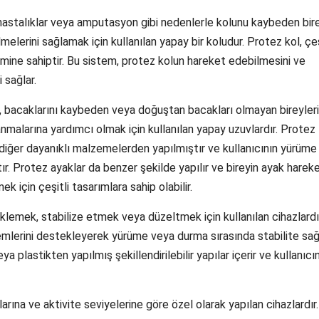
hastalıklar veya amputasyon gibi nedenlerle kolunu kaybeden bire
lmelerini sağlamak için kullanılan yapay bir koludur. Protez kol, çeş
mine sahiptir. Bu sistem, protez kolun hareket edebilmesini ve
i sağlar.
 bacaklarını kaybeden veya doğuştan bacakları olmayan bireyler
malarına yardımcı olmak için kullanılan yapay uzuvlardır. Protez
 diğer dayanıklı malzemelerden yapılmıştır ve kullanıcının yürüme
ştır. Protez ayaklar da benzer şekilde yapılır ve bireyin ayak hareke
k için çeşitli tasarımlara sahip olabilir.
klemek, stabilize etmek veya düzeltmek için kullanılan cihazlardı
klemlerini destekleyerek yürüme veya durma sırasında stabilite s
eya plastikten yapılmış şekillendirilebilir yapılar içerir ve kullanıcı
larına ve aktivite seviyelerine göre özel olarak yapılan cihazlardır