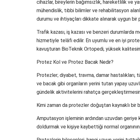
cihazlar, bireylerin bağımsızlık, hareketlilik ve 
mühendislik, tıbbi bilimler ve rehabilitasyon alan
durumu ve ihtiyaçları dikkate alınarak uygun bir 
Trafik kazası, iş kazası ve benzeri durumlarda 
hizmetiyle telâfi edilir. En uyumlu ve en iyi pro
kavuşturan BioTeknik Ortopedi, yüksek kalitesini
Protez Kol ve Protez Bacak Nedir?
Protezler; diyabet, travma, damar hastalıkları,
ve bacak gibi organların yerini tutan yapay uzuvla
gündelik aktivitelerini rahatça gerçekleştirmesi
Kimi zaman da protezler doğuştan kaynaklı bir boz
Amputasyon işleminin ardından uzuvdan geriye kala
doldurmak ve kişiye kaybettiği normal organının
Protezlerin bileşenleri, hangi uzvun yerini tutt