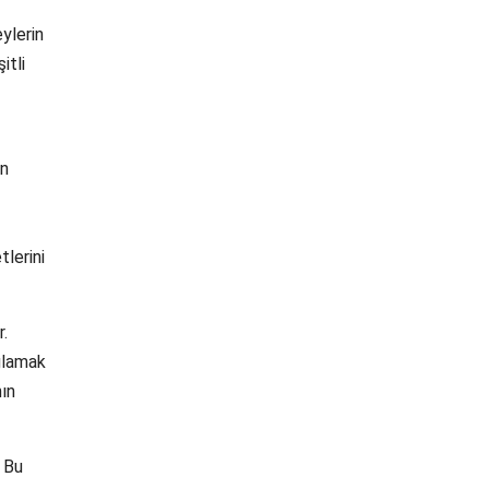
ylerin
itli
in
tlerini
r.
ağlamak
nın
. Bu