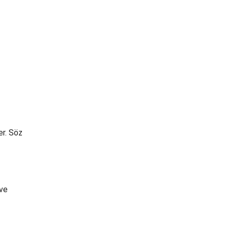
er. Söz
 ve