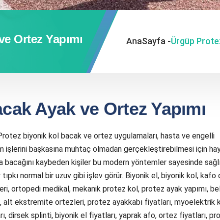
ve Ortez Yapımı
AnaSayfa -
Ürgüp Prote
acak Ayak ve Ortez Yapımı
otez biyonik kol bacak ve ortez uygulamaları, hasta ve engelli
üm işlerini başkasına muhtaç olmadan gerçekleştirebilmesi için hay
ya bacağını kaybeden kişiler bu modern yöntemler sayesinde sağl
pkı normal bir uzuv gibi işlev görür. Biyonik el, biyonik kol, kafo
zleri, ortopedi medikal, mekanik protez kol, protez ayak yapımı, b
 alt ekstremite ortezleri, protez ayakkabı fiyatları, myoelektrik 
, dirsek splinti, biyonik el fiyatları, yaprak afo, ortez fiyatları, pr