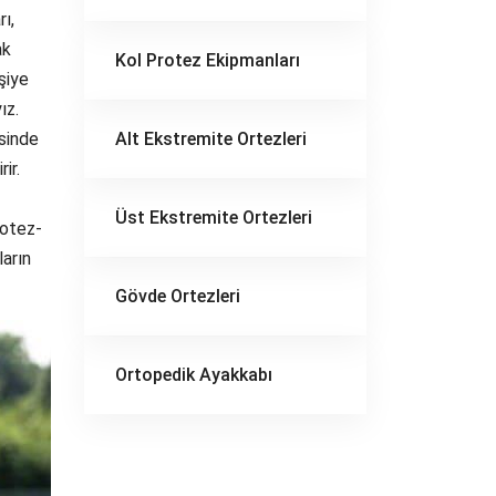
rı,
ak
Kol Protez Ekipmanları
şiye
ız.
esinde
Alt Ekstremite Ortezleri
ir.
Üst Ekstremite Ortezleri
rotez-
ların
Gövde Ortezleri
Ortopedik Ayakkabı