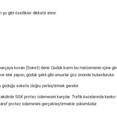
 şu gibi özellikler dikkate alınır:
rçaya kovan (Soket) denir. Güdük kısmı bu malzemenin içine gir
ve sinir yapısı, güdük şekli gibi unsurlar göz önünde bulundurulur.
çin güdüğü sokete doğru yerleştirmek gerekir.
i takdirde SGK protez ödemesini karşılar. Trafik kazalarında kasko
n taraf protez ödemesini gerçekleştirmekle yükümlüdür.