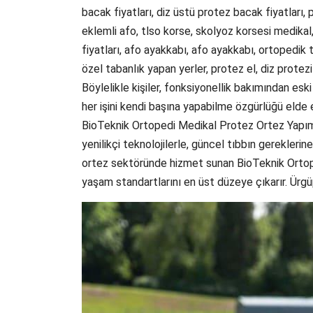
bacak fiyatları, diz üstü protez bacak fiyatları, p
eklemli afo, tlso korse, skolyoz korsesi medikal
fiyatları, afo ayakkabı, afo ayakkabı, ortopedik t
özel tabanlık yapan yerler, protez el, diz prote
Böylelikle kişiler, fonksiyonellik bakımından esk
her işini kendi başına yapabilme özgürlüğü elde 
BioTeknik Ortopedi Medikal Protez Ortez Yapım 
yenilikçi teknolojilerle, güncel tıbbın gereklerine
ortez sektöründe hizmet sunan BioTeknik Ortoped
yaşam standartlarını en üst düzeye çıkarır. Ür