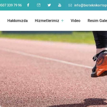
0507 339 79 96
info@bioteknikorto
a
Hakkımızda
Hizmetlerimiz
Video
Resim Gale