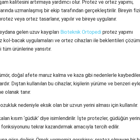
yaşam kalitesini artırmaya yardımcı olur. Protez ve ortez yapımı,
larında uzmanlaşmış bir ekip tarafından gerçekleştirilir. Bireyin fiz
protez veya ortez tasarlanır, yapılır ve bireye uygulanır.
meydana gelen uzuv kayıpları
Bioteknik Ortopedi
protez yapımı
tez kol-bacak uygulamaları ve ortez cihazları ile beklentileri çözü
 tüm ürünlerine yansıtır.
 tümör, doğal afete maruz kalma ve kaza gibi nedenlerle kaybedile
rdır. Dıştan kullanılan bu cihazlar; kişilerin yürüme ve benzeri eyl
ne olanak tanır.
ukluk nedeniyle eksik olan bir uzvun yerini alması için kullanılır.
n kısım ‘güdük’ diye isimlendirilir. İşte protezler, güdüğün yerin
 fonksiyonunu tekrar kazandırmak amacıyla tercih edilir.
uğuna göre değişir. Örnek vermemiz gerekirse; protez olmayan bir 