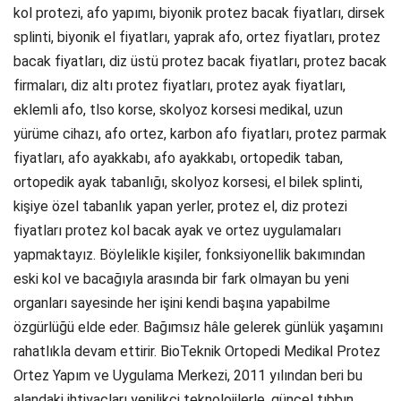
kol protezi, afo yapımı, biyonik protez bacak fiyatları, dirsek
splinti, biyonik el fiyatları, yaprak afo, ortez fiyatları, protez
bacak fiyatları, diz üstü protez bacak fiyatları, protez bacak
firmaları, diz altı protez fiyatları, protez ayak fiyatları,
eklemli afo, tlso korse, skolyoz korsesi medikal, uzun
yürüme cihazı, afo ortez, karbon afo fiyatları, protez parmak
fiyatları, afo ayakkabı, afo ayakkabı, ortopedik taban,
ortopedik ayak tabanlığı, skolyoz korsesi, el bilek splinti,
kişiye özel tabanlık yapan yerler, protez el, diz protezi
fiyatları protez kol bacak ayak ve ortez uygulamaları
yapmaktayız. Böylelikle kişiler, fonksiyonellik bakımından
eski kol ve bacağıyla arasında bir fark olmayan bu yeni
organları sayesinde her işini kendi başına yapabilme
özgürlüğü elde eder. Bağımsız hâle gelerek günlük yaşamını
rahatlıkla devam ettirir. BioTeknik Ortopedi Medikal Protez
Ortez Yapım ve Uygulama Merkezi, 2011 yılından beri bu
alandaki ihtiyaçları yenilikçi teknolojilerle, güncel tıbbın