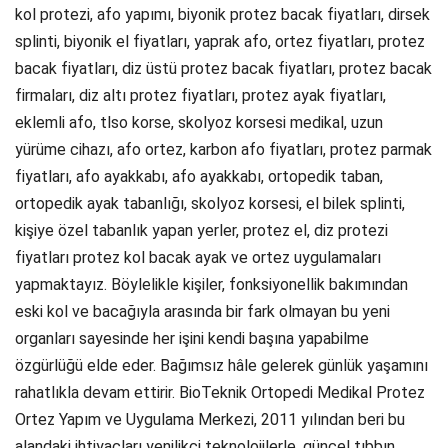
kol protezi, afo yapımı, biyonik protez bacak fiyatları, dirsek
splinti, biyonik el fiyatları, yaprak afo, ortez fiyatları, protez
bacak fiyatları, diz üstü protez bacak fiyatları, protez bacak
firmaları, diz altı protez fiyatları, protez ayak fiyatları,
eklemli afo, tlso korse, skolyoz korsesi medikal, uzun
yürüme cihazı, afo ortez, karbon afo fiyatları, protez parmak
fiyatları, afo ayakkabı, afo ayakkabı, ortopedik taban,
ortopedik ayak tabanlığı, skolyoz korsesi, el bilek splinti,
kişiye özel tabanlık yapan yerler, protez el, diz protezi
fiyatları protez kol bacak ayak ve ortez uygulamaları
yapmaktayız. Böylelikle kişiler, fonksiyonellik bakımından
eski kol ve bacağıyla arasında bir fark olmayan bu yeni
organları sayesinde her işini kendi başına yapabilme
özgürlüğü elde eder. Bağımsız hâle gelerek günlük yaşamını
rahatlıkla devam ettirir. BioTeknik Ortopedi Medikal Protez
Ortez Yapım ve Uygulama Merkezi, 2011 yılından beri bu
alandaki ihtiyaçları yenilikçi teknolojilerle, güncel tıbbın