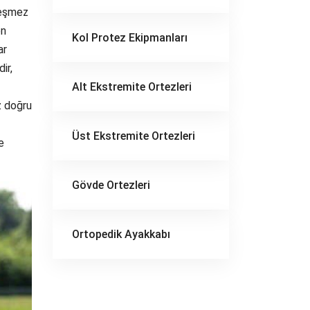
ileşmez
en
Kol Protez Ekipmanları
ar
ir,
Alt Ekstremite Ortezleri
z doğru
Üst Ekstremite Ortezleri
e
Gövde Ortezleri
Ortopedik Ayakkabı