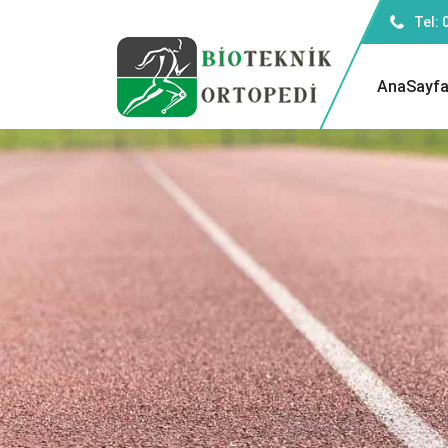
Tel: 
AnaSayf