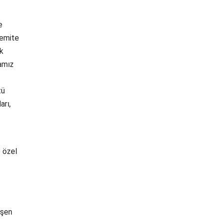
e
remite
ik
mamız
tü
arı,
e özel
işen