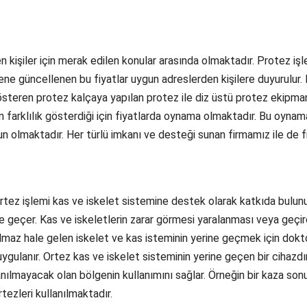
 kişiler için merak edilen konular arasında olmaktadır. Protez işl
r sene güncellenen bu fiyatlar uygun adreslerden kişilere duyurulur.
österen protez kalçaya yapılan protez ile diz üstü protez ekipmanl
em farklılık gösterdiği için fiyatlarda oynama olmaktadır. Bu oynam
n olmaktadır. Her türlü imkanı ve desteği sunan firmamız ile de f
rtez işlemi kas ve iskelet sistemine destek olarak katkıda bulunu
ne geçer. Kas ve iskeletlerin zarar görmesi yaralanması veya geçir
nılmaz hale gelen iskelet ve kas isteminin yerine geçmek için dokt
uygulanır. Ortez kas ve iskelet sisteminin yerine geçen bir cihazdı
lanılmayacak olan bölgenin kullanımını sağlar. Örneğin bir kaza son
tezleri kullanılmaktadır.