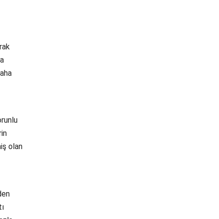
rak
da
daha
orunlu
rin
iş olan
den
tı