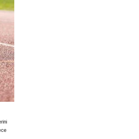
rini
ece