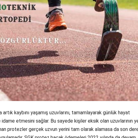
a artık kaybını yaşamış uzuvlarını, tamamlayarak günlük hayat
de idame etmesini sağlar. Bu sayede kişiler eksik olan uzuvlarının ye
anan protezler gerçek uzvun yerini tam olarak alamasa da son der
 uygulamadır. SGK protez bacak ödemeleri 2022 yılında da devam