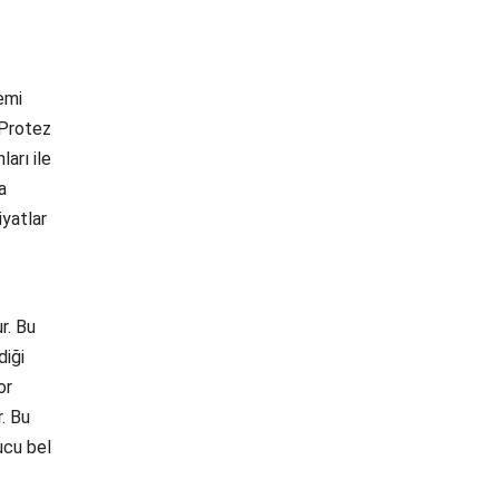
emi
 Protez
arı ile
a
iyatlar
r. Bu
diği
or
r. Bu
ucu bel