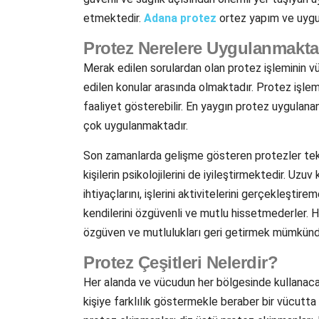
etmektedir.
Adana protez
ortez yapım ve uygu
Protez Nerelere Uygulanmakta
Merak edilen sorulardan olan protez işleminin v
edilen konular arasında olmaktadır. Protez işle
faaliyet gösterebilir. En yaygın protez uygulan
çok uygulanmaktadır.
Son zamanlarda gelişme gösteren protezler tekn
kişilerin psikolojilerini de iyileştirmektedir. U
ihtiyaçlarını, işlerini aktivitelerini gerçekleşti
kendilerini özgüvenli ve mutlu hissetmederler. H
özgüven ve mutlulukları geri getirmek mümkünd
Protez Çeşitleri Nelerdir?
Her alanda ve vücudun her bölgesinde kullanacak
kişiye farklılık göstermekle beraber bir vücutta i