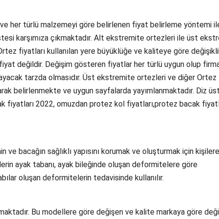
 ve her türlü malzemeyi göre belirlenen fiyat belirleme yöntemi il
istesi karşımıza çıkmaktadır. Alt ekstremite ortezleri ile üst ekst
r. Ortez fiyatları kullanılan yere büyüklüğe ve kaliteye göre değişikl
fiyat değildir. Değişim gösteren fiyatlar her türlü uygun olup fir
yacak tarzda olmasıdır. Üst ekstremite ortezleri ve diğer Ortez
olarak belirlenmekte ve uygun sayfalarda yayımlanmaktadır. Diz üs
k fiyatları 2022, omuzdan protez kol fiyatları,protez bacak fiyatl
nin ve bacağın sağlıklı yapısını korumak ve oluşturmak için kişiler
ilerin ayak tabanı, ayak bileğinde oluşan deformitelere göre
abılar oluşan deformitelerin tedavisinde kullanılır.
lmaktadır. Bu modellere göre değişen ve kalite markaya göre değ