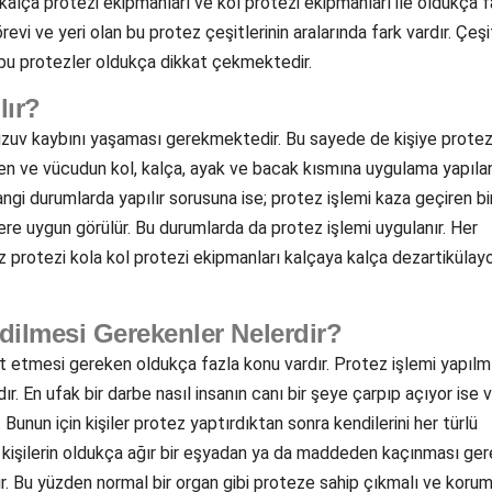
kalça protezi ekipmanları ve kol protezi ekipmanları ile oldukça f
evi ve yeri olan bu protez çeşitlerinin aralarında fark vardır. Çeşi
n bu protezler oldukça dikkat çekmektedir.
lır?
r uzuv kaybını yaşaması gerekmektedir. Bu sayede de kişiye protez
ren ve vücudun kol, kalça, ayak ve bacak kısmına uygulama yapıla
ngi durumlarda yapılır sorusuna ise; protez işlemi kaza geçiren bir
ere uygun görülür. Bu durumlarda da protez işlemi uygulanır. Her
iz protezi kola kol protezi ekipmanları kalçaya kalça dezartikülay
Edilmesi Gerekenler Nelerdir?
at etmesi gereken oldukça fazla konu vardır. Protez işlemi yapılm
r. En ufak bir darbe nasıl insanın canı bir şeye çarpıp açıyor ise 
Bunun için kişiler protez yaptırdıktan sonra kendilerini her türlü
 kişilerin oldukça ağır bir eşyadan ya da maddeden kaçınması gere
. Bu yüzden normal bir organ gibi proteze sahip çıkmalı ve koru