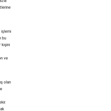
azla
tlerine
 işlemi
n bu
 kişini
on ve
ış olan
ve
kir.
mak