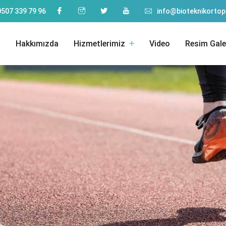
0507 339 79 96
info@bioteknikorto
a
Hakkımızda
Hizmetlerimiz
Video
Resim Gale