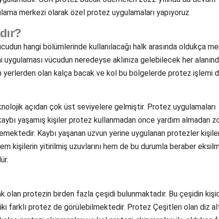
lama merkezi olarak özel protez uygulamaları yapıyoruz.
dır?
ücudun hangi bölümlerinde kullanılacağı halk arasında oldukça me
mi uygulaması vücudun neredeyse aklınıza gelebilecek her alanın
an yerlerden olan kalça bacak ve kol bu bölgelerde protez işlemi 
olojik açıdan çok üst seviyelere gelmiştir. Protez uygulamaları
zuv kaybı yaşamış kişiler protez kullanmadan önce yardım almadan z
rememektedir. Kaybı yaşanan uzvun yerine uygulanan protezler kişile
em kişilerin yitirilmiş uzuvlarını hem de bu durumla beraber eksilm
ür.
 olan protezin birden fazla çeşidi bulunmaktadır. Bu çeşidin kişi
ki farklı protez de görülebilmektedir. Protez Çeşitleri olan diz al