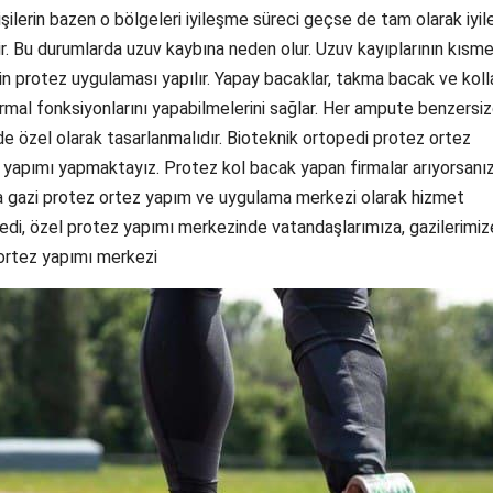
kişilerin bazen o bölgeleri iyileşme süreci geçse de tam olarak iy
elir. Bu durumlarda uzuv kaybına neden olur. Uzuv kayıplarının kısm
in protez uygulaması yapılır. Yapay bacaklar, takma bacak ve koll
rmal fonksiyonlarını yapabilmelerini sağlar. Her ampute benzersizd
e özel olarak tasarlanmalıdır. Bioteknik ortopedi protez ortez
 yapımı yapmaktayız. Protez kol bacak yapan firmalar arıyorsanı
a gazi protez ortez yapım ve uygulama merkezi olarak hizmet
edi, özel protez yapımı merkezinde vatandaşlarımıza, gazilerimiz
ortez yapımı merkezi