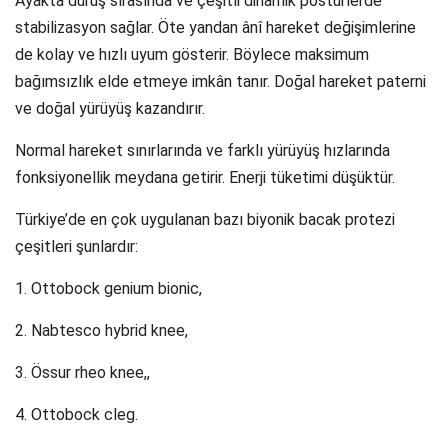
Ayakta duruş sırasında ve çeşitli dinamik postürlerde
stabilizasyon sağlar. Öte yandan ânî hareket değişimlerine
de kolay ve hızlı uyum gösterir. Böylece maksimum
bağımsızlık elde etmeye imkân tanır. Doğal hareket paterni
ve doğal yürüyüş kazandırır.
Normal hareket sınırlarında ve farklı yürüyüş hızlarında
fonksiyonellik meydana getirir. Enerji tüketimi düşüktür.
Türkiye’de en çok uygulanan bazı biyonik bacak protezi
çeşitleri şunlardır:
1. Ottobock genium bionic,
2. Nabtesco hybrid knee,
3. Össur rheo knee,,
4. Ottobock cleg.