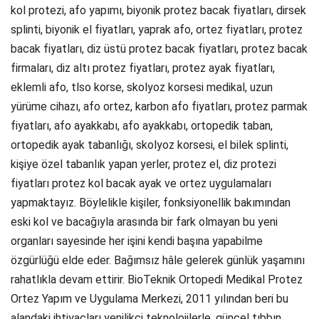
kol protezi, afo yapımı, biyonik protez bacak fiyatları, dirsek
splinti, biyonik el fiyatları, yaprak afo, ortez fiyatları, protez
bacak fiyatları, diz üstü protez bacak fiyatları, protez bacak
firmaları, diz altı protez fiyatları, protez ayak fiyatları,
eklemli afo, tlso korse, skolyoz korsesi medikal, uzun
yürüme cihazı, afo ortez, karbon afo fiyatları, protez parmak
fiyatları, afo ayakkabı, afo ayakkabı, ortopedik taban,
ortopedik ayak tabanlığı, skolyoz korsesi, el bilek splinti,
kişiye özel tabanlık yapan yerler, protez el, diz protezi
fiyatları protez kol bacak ayak ve ortez uygulamaları
yapmaktayız. Böylelikle kişiler, fonksiyonellik bakımından
eski kol ve bacağıyla arasında bir fark olmayan bu yeni
organları sayesinde her işini kendi başına yapabilme
özgürlüğü elde eder. Bağımsız hâle gelerek günlük yaşamını
rahatlıkla devam ettirir. BioTeknik Ortopedi Medikal Protez
Ortez Yapım ve Uygulama Merkezi, 2011 yılından beri bu
alandaki ihtiyaçları yenilikçi teknolojilerle, güncel tıbbın