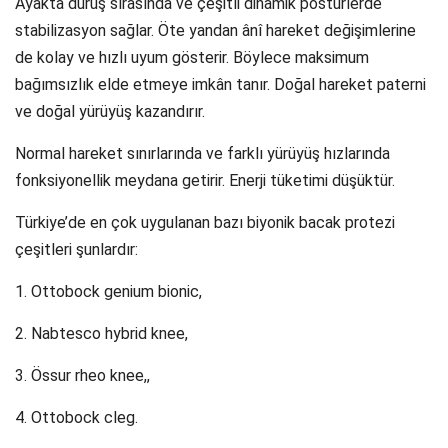
Ayakta duruş sırasında ve çeşitli dinamik postürlerde
stabilizasyon sağlar. Öte yandan ânî hareket değişimlerine
de kolay ve hızlı uyum gösterir. Böylece maksimum
bağımsızlık elde etmeye imkân tanır. Doğal hareket paterni
ve doğal yürüyüş kazandırır.
Normal hareket sınırlarında ve farklı yürüyüş hızlarında
fonksiyonellik meydana getirir. Enerji tüketimi düşüktür.
Türkiye’de en çok uygulanan bazı biyonik bacak protezi
çeşitleri şunlardır:
1. Ottobock genium bionic,
2. Nabtesco hybrid knee,
3. Össur rheo knee,,
4. Ottobock cleg.