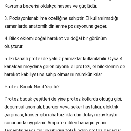
Kavrama becerisi oldukça hassas ve güçlüdür.
3. Pozisyonlanabilme özelliğine sahiptir. El kullanılmadığı
zamanlarda anatomik dinlenme pozisyonuna geçer.
4. Bilek eklemi doğal hareket ve doğal bir görünüm
oluşturur.
5. İki kanallı protezde yalnız parmaklar kullanılabilir. Oysa 4
kanaldan meydana gelen biyonik el protezi, el bileklerinin de
hareket kabiliyetine sahip olmasını mümkün kılar.
Protez Bacak Nasıl Yapılır?
Protez bacak çeşitleri de yine protez kollarda olduğu gibi;
doğumsal anomali, buerger veya şeker hastalığı, elektrik
çarpması, kanser gibi rahatsızlıklardan dolayı uzuv kaybı
sonucunda uygulanır. Ampute edilen bacağın yerini
tamamlayarak uzuv eksikliğini telâfi eden protez bacaklar,