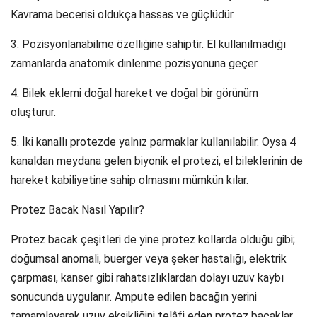
Kavrama becerisi oldukça hassas ve güçlüdür.
3. Pozisyonlanabilme özelliğine sahiptir. El kullanılmadığı
zamanlarda anatomik dinlenme pozisyonuna geçer.
4. Bilek eklemi doğal hareket ve doğal bir görünüm
oluşturur.
5. İki kanallı protezde yalnız parmaklar kullanılabilir. Oysa 4
kanaldan meydana gelen biyonik el protezi, el bileklerinin de
hareket kabiliyetine sahip olmasını mümkün kılar.
Protez Bacak Nasıl Yapılır?
Protez bacak çeşitleri de yine protez kollarda olduğu gibi;
doğumsal anomali, buerger veya şeker hastalığı, elektrik
çarpması, kanser gibi rahatsızlıklardan dolayı uzuv kaybı
sonucunda uygulanır. Ampute edilen bacağın yerini
tamamlayarak uzuv eksikliğini telâfi eden protez bacaklar,