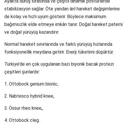
Ayakta duruş sırasında ve çeşitli dinamik postürlerde
stabilizasyon sağlar. Öte yandan ânî hareket değişimlerine
de kolay ve hızlı uyum gösterir. Böylece maksimum
bağımsızlık elde etmeye imkân tanır. Doğal hareket paterni
ve doğal yürüyüş kazandırır.
Normal hareket sınırlarında ve farklı yürüyüş hızlarında
fonksiyonellik meydana getirir. Enerji tüketimi düşüktür.
Türkiye’de en çok uygulanan bazı biyonik bacak protezi
çeşitleri şunlardır:
1. Ottobock genium bionic,
2. Nabtesco hybrid knee,
3. Össur rheo knee,,
4. Ottobock cleg.