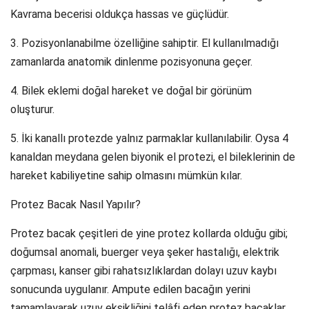
Kavrama becerisi oldukça hassas ve güçlüdür.
3. Pozisyonlanabilme özelliğine sahiptir. El kullanılmadığı
zamanlarda anatomik dinlenme pozisyonuna geçer.
4. Bilek eklemi doğal hareket ve doğal bir görünüm
oluşturur.
5. İki kanallı protezde yalnız parmaklar kullanılabilir. Oysa 4
kanaldan meydana gelen biyonik el protezi, el bileklerinin de
hareket kabiliyetine sahip olmasını mümkün kılar.
Protez Bacak Nasıl Yapılır?
Protez bacak çeşitleri de yine protez kollarda olduğu gibi;
doğumsal anomali, buerger veya şeker hastalığı, elektrik
çarpması, kanser gibi rahatsızlıklardan dolayı uzuv kaybı
sonucunda uygulanır. Ampute edilen bacağın yerini
tamamlayarak uzuv eksikliğini telâfi eden protez bacaklar,