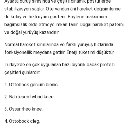
Ayakta duruş sırasında ve çeşitli dinamik postürlerde
stabilizasyon sağlar. Öte yandan ânî hareket değişimlerine
de kolay ve hızlı uyum gösterir. Böylece maksimum
bağımsızlık elde etmeye imkân tanır. Doğal hareket paterni
ve doğal yürüyüş kazandırır.
Normal hareket sınırlarında ve farklı yürüyüş hızlarında
fonksiyonellik meydana getirir. Enerji tüketimi düşüktür.
Türkiye’de en çok uygulanan bazı biyonik bacak protezi
çeşitleri şunlardır:
1. Ottobock genium bionic,
2. Nabtesco hybrid knee,
3. Össur rheo knee,,
4. Ottobock cleg.