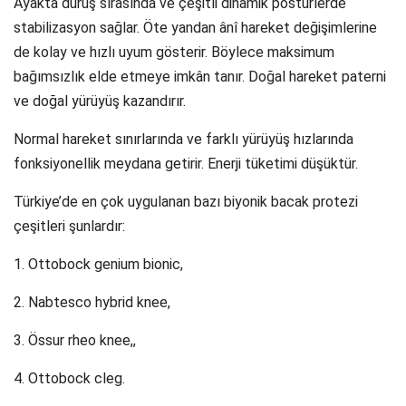
Ayakta duruş sırasında ve çeşitli dinamik postürlerde
stabilizasyon sağlar. Öte yandan ânî hareket değişimlerine
de kolay ve hızlı uyum gösterir. Böylece maksimum
bağımsızlık elde etmeye imkân tanır. Doğal hareket paterni
ve doğal yürüyüş kazandırır.
Normal hareket sınırlarında ve farklı yürüyüş hızlarında
fonksiyonellik meydana getirir. Enerji tüketimi düşüktür.
Türkiye’de en çok uygulanan bazı biyonik bacak protezi
çeşitleri şunlardır:
1. Ottobock genium bionic,
2. Nabtesco hybrid knee,
3. Össur rheo knee,,
4. Ottobock cleg.