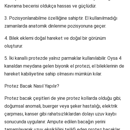
Kavrama becerisi oldukça hassas ve güçlüdür.
3. Pozisyonlanabilme özelliğine sahiptir. El kullanılmadığı
zamanlarda anatomik dinlenme pozisyonuna geçer.
4. Bilek eklemi doğal hareket ve doğal bir görünüm
oluşturur.
5. İki kanallı protezde yalnız parmaklar kullanılabilir. Oysa 4
kanaldan meydana gelen biyonik el protezi, el bileklerinin de
hareket kabiliyetine sahip olmasını mümkün kılar.
Protez Bacak Nasıl Yapılır?
Protez bacak çeşitleri de yine protez kollarda olduğu gibi;
doğumsal anomali, buerger veya şeker hastalığı, elektrik
çarpması, kanser gibi rahatsızlıklardan dolayı uzuv kaybı
sonucunda uygulanır. Ampute edilen bacağın yerini
tamamlayarak uzuv eksikliğini telâfi eden protez bacaklar,